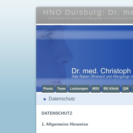
HNO Duisburg: Dr. m
Hals-Nasen-Ohrenarzt und Allergologe in Duisburg-Duisse
Praxis
Team
Leistungen
MSV
BG Klinik
QM
Datenschutz
DATENSCHUTZ
1. Allgemeine Hinweise